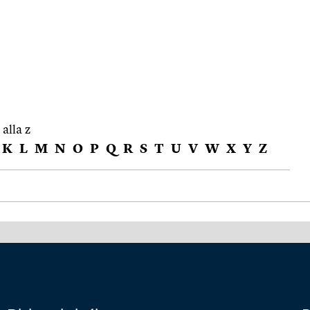
 alla z
K
L
M
N
O
P
Q
R
S
T
U
V
W
X
Y
Z