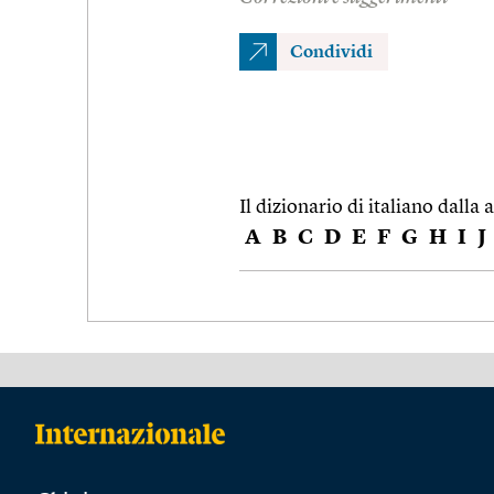
Condividi
Il dizionario di italiano dalla a
A
B
C
D
E
F
G
H
I
J