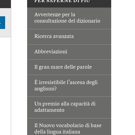
PER SAPERNE DI PIÙ
Avvertenze per la
consultazione del dizionario
A
Ricerca avanzata
Abbreviazioni
Il gran mare delle parole
È irresistibile l’ascesa degli
anglismi?
Un premio alla capacità di
adattamento
Il Nuovo vocabolario di base
della lingua italiana