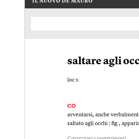
IL NUOVO DE MAURO
saltare agli oc
loc.v.
CO
avventarsi, anche verbalment
saltato agli occhi
|
fig.
, apparir
Correzioni e suggerimenti