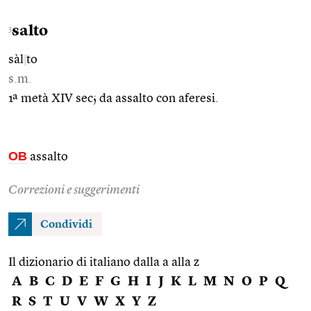
salto
3
sàl
|
to
s.m.
1ª metà XIV sec; da assalto con aferesi.
OB
assalto
Correzioni e suggerimenti
Condividi
Il dizionario di italiano dalla a alla z
A
B
C
D
E
F
G
H
I
J
K
L
M
N
O
P
Q
R
S
T
U
V
W
X
Y
Z