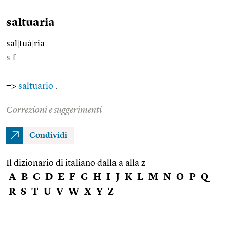
saltuaria
sal
|
tuà
|
ria
s.f.
=>
saltuario
.
Correzioni e suggerimenti
Condividi
Il dizionario di italiano dalla a alla z
A
B
C
D
E
F
G
H
I
J
K
L
M
N
O
P
Q
R
S
T
U
V
W
X
Y
Z