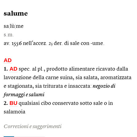
salume
sa
|
lù
|
me
s.m.
av. 1556 nell'accez. 2; der. di sale con -ume.
AD
1.
AD
spec. al pl., prodotto alimentare ricavato dalla
lavorazione della carne suina, sia salata, aromatizzata
e stagionata, sia triturata e insaccata:
negozio di
formaggi e salumi
2.
BU
qualsiasi cibo conservato sotto sale o in
salamoia
Correzioni e suggerimenti