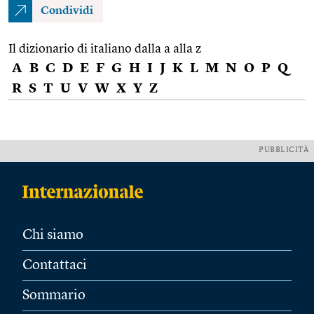
Condividi
Il dizionario di italiano dalla a alla z
A
B
C
D
E
F
G
H
I
J
K
L
M
N
O
P
Q
R
S
T
U
V
W
X
Y
Z
PUBBLICITÀ
Chi siamo
Contattaci
Sommario