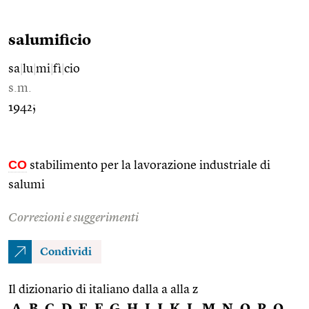
salumificio
sa
|
lu
|
mi
|
fì
|
cio
s.m.
1942;
CO
stabilimento per la lavorazione industriale di
salumi
Correzioni e suggerimenti
Condividi
Il dizionario di italiano dalla a alla z