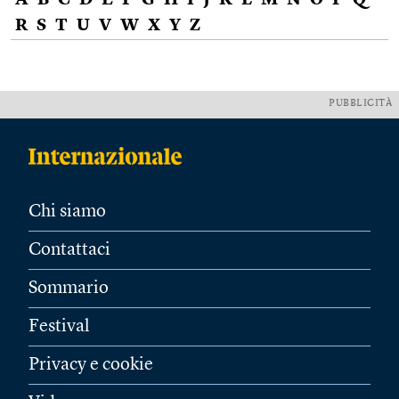
A
B
C
D
E
F
G
H
I
J
K
L
M
N
O
P
Q
R
S
T
U
V
W
X
Y
Z
PUBBLICITÀ
Chi siamo
Contattaci
Sommario
Festival
Privacy e cookie