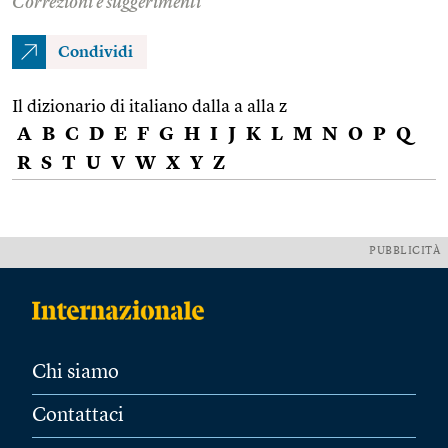
Correzioni e suggerimenti
Condividi
Il dizionario di italiano dalla a alla z
A
B
C
D
E
F
G
H
I
J
K
L
M
N
O
P
Q
R
S
T
U
V
W
X
Y
Z
PUBBLICITÀ
Chi siamo
Contattaci