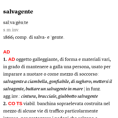
salvagente
sal
|
va
|
gèn
|
te
s.m.inv.
1
1866; comp. di salva- e
gente.
AD
1.
AD
oggetto galleggiante, di forma e materiali vari,
in grado di mantenere a galla una persona, usato per
imparare a nuotare o come mezzo di soccorso:
salvagente a ciambella
,
gonfiabile
,
di sughero
;
mettersi il
salvagente
,
buttare un salvagente in mare
|
in funz.
agg.inv.:
cintura
,
bracciale
,
giubbotto salvagente
2.
CO
TS
viabil. banchina sopraelevata costruita nel
mezzo di alcune vie di traffico particolarmente