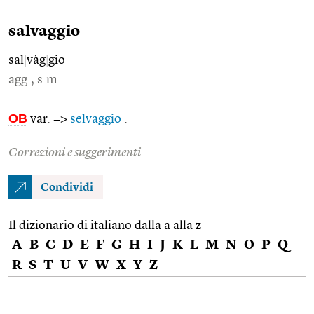
salvaggio
sal
|
vàg
|
gio
agg., s.m.
OB
var. =>
selvaggio
.
Correzioni e suggerimenti
Condividi
Il dizionario di italiano dalla a alla z
A
B
C
D
E
F
G
H
I
J
K
L
M
N
O
P
Q
R
S
T
U
V
W
X
Y
Z