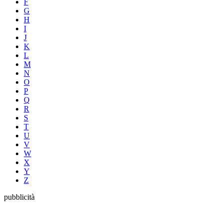
F
G
H
I
J
K
L
M
N
O
P
Q
R
S
T
U
V
W
X
Y
Z
pubblicità