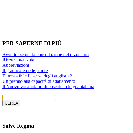
PER SAPERNE DI PIÙ
Avvertenze per la consultazione del dizionario
Ricerca avanzata
Abbreviazioni
Il gran mare delle parole
È irresistibile l’ascesa degli anglismi?
Un premio alla capacità di adattamento
Il Nuovo vocabolario di base della lingua italiana
IL NUOVO DE MAURO
CERCA
Salve Regina