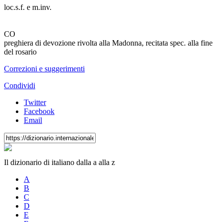
loc.s.f. e m.inv.
CO
preghiera di devozione rivolta alla Madonna, recitata
spec.
alla fine
del rosario
Correzioni e suggerimenti
Condividi
Twitter
Facebook
Email
Il dizionario di italiano dalla a alla z
A
B
C
D
E