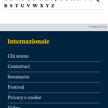
R
S
T
U
V
W
X
Y
Z
PUBBLICITÀ
Chi siamo
Contattaci
Sommario
Festival
Privacy e cookie