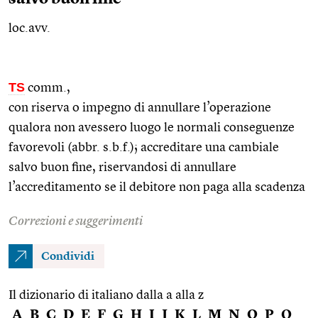
loc.avv.
TS
comm.
,
con riserva o impegno di annullare l’operazione
qualora non avessero luogo le normali conseguenze
favorevoli (abbr. s.b.f.); accreditare una cambiale
salvo buon fine, riservandosi di annullare
l’accreditamento se il debitore non paga alla scadenza
Correzioni e suggerimenti
Condividi
Il dizionario di italiano dalla a alla z
A
B
C
D
E
F
G
H
I
J
K
L
M
N
O
P
Q