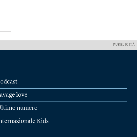
PUBBLICITÀ
odcast
avage love
ltimo numero
nternazionale Kids