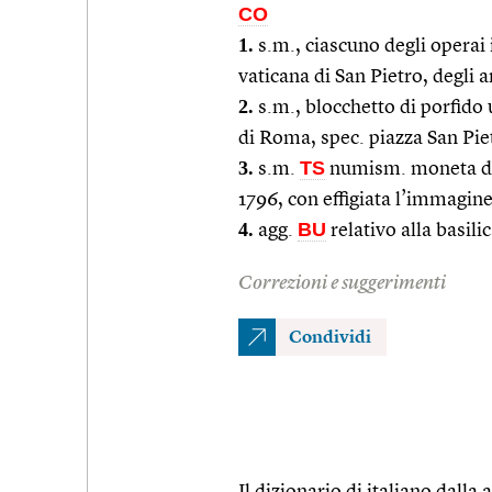
CO
1.
s.m., ciascuno degli operai 
vaticana di San Pietro, degli 
2.
s.m., blocchetto di porfido 
di Roma, spec. piazza San Pie
3.
TS
s.m.
numism. moneta di r
1796, con effigiata l’immagine
4.
BU
agg.
relativo alla basili
Correzioni e suggerimenti
Condividi
Il dizionario di italiano dalla a