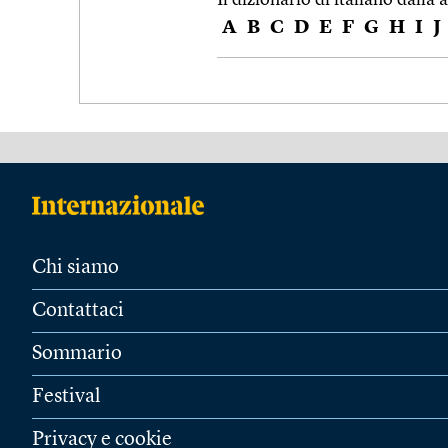
A
B
C
D
E
F
G
H
I
J
Chi siamo
Contattaci
Sommario
Festival
Privacy e cookie