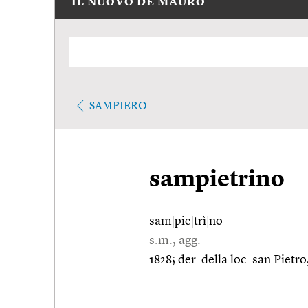
IL NUOVO DE MAURO
SAMPIERO
sampietrino
sam
|
pie
|
trì
|
no
s.m., agg.
1828; der. della loc. san Piet