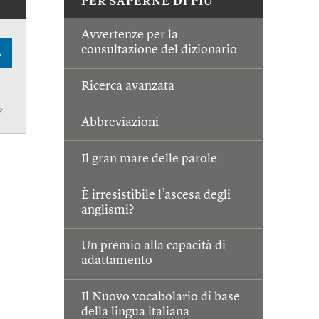
PER SAPERNE DI PIÙ
Avvertenze per la
consultazione del dizionario
A
Ricerca avanzata
Abbreviazioni
Il gran mare delle parole
È irresistibile l’ascesa degli
anglismi?
Un premio alla capacità di
adattamento
Il Nuovo vocabolario di base
della lingua italiana