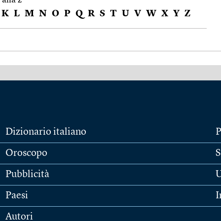
K
L
M
N
O
P
Q
R
S
T
U
V
W
X
Y
Z
Dizionario italiano
P
Oroscopo
S
Pubblicità
U
Paesi
I
Autori