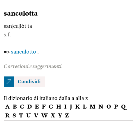
sanculotta
san
|
cu
|
lòt
|
ta
s.f.
=>
sanculotto
.
Correzioni e suggerimenti
Condividi
Il dizionario di italiano dalla a alla z
A
B
C
D
E
F
G
H
I
J
K
L
M
N
O
P
Q
R
S
T
U
V
W
X
Y
Z