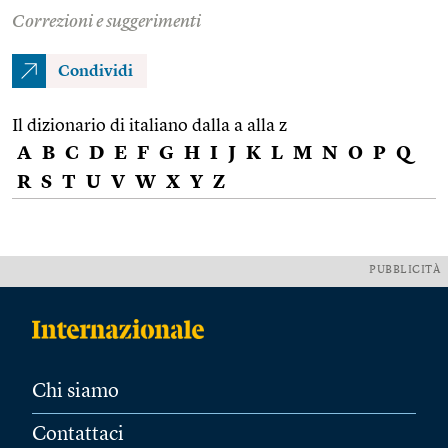
Correzioni e suggerimenti
Condividi
Il dizionario di italiano dalla a alla z
A
B
C
D
E
F
G
H
I
J
K
L
M
N
O
P
Q
R
S
T
U
V
W
X
Y
Z
PUBBLICITÀ
Chi siamo
Contattaci