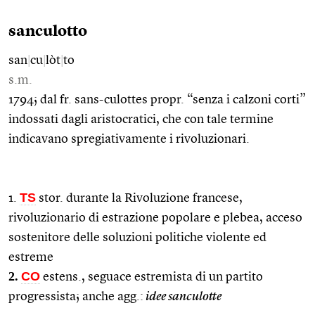
sanculotto
san
|
cu
|
lòt
|
to
s.m.
1794; dal fr. sans-culottes propr. “senza i calzoni corti”
indossati dagli aristocratici, che con tale termine
indicavano spregiativamente i rivoluzionari.
TS
1.
stor. durante la Rivoluzione francese,
rivoluzionario di estrazione popolare e plebea, acceso
sostenitore delle soluzioni politiche violente ed
estreme
2.
CO
estens., seguace estremista di un partito
progressista; anche agg.:
idee sanculotte