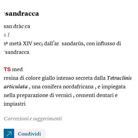
sandracca
1
san
|
dràc
|
ca
s.f.
1ª metà XIV sec; dall’ar. sandarūs, con influsso di
2
sandracca.
TS
med.
resina di colore giallo intenso secreta dalla
Tetraclinis
articulata
, una conifera nordafricana , e impiegata
nella preparazione di vernici , cementi dentari e
impiastri
Correzioni e suggerimenti
Condividi