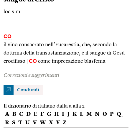
loc.s.m.
CO
il vino consacrato nell’Eucarestia, che, secondo la
dottrina della transustanziazione, è il sangue di Gesù
CO
crocifisso
|
come imprecazione blasfema
Correzioni e suggerimenti
Condividi
Il dizionario di italiano dalla a alla z
A
B
C
D
E
F
G
H
I
J
K
L
M
N
O
P
Q
R
S
T
U
V
W
X
Y
Z