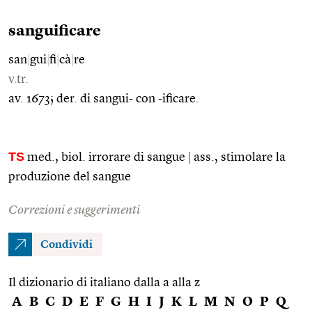
sanguificare
san
|
gui
|
fi
|
cà
|
re
v.tr.
av. 1673; der. di sangui- con -ificare.
TS
med., biol. irrorare di sangue
|
ass., stimolare la
produzione del sangue
Correzioni e suggerimenti
Condividi
Il dizionario di italiano dalla a alla z
A
B
C
D
E
F
G
H
I
J
K
L
M
N
O
P
Q