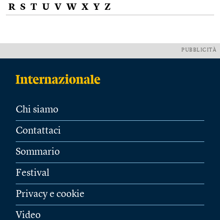
R
S
T
U
V
W
X
Y
Z
PUBBLICITÀ
Chi siamo
Contattaci
Sommario
Festival
Privacy e cookie
Video