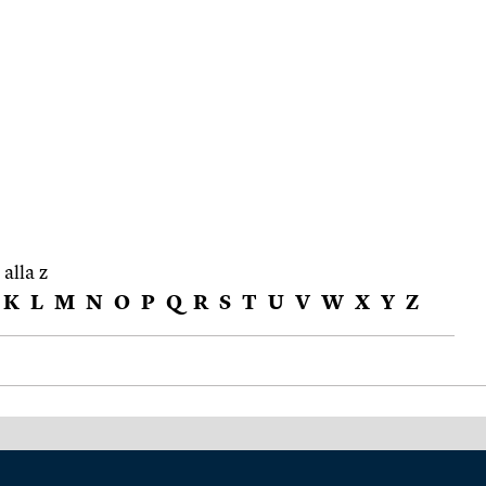
 alla z
K
L
M
N
O
P
Q
R
S
T
U
V
W
X
Y
Z