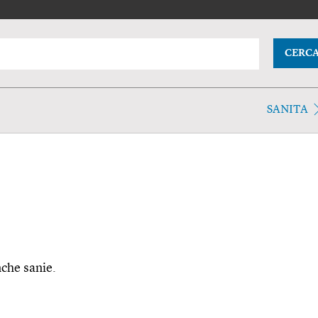
CERC
SANITA
nche sanie.