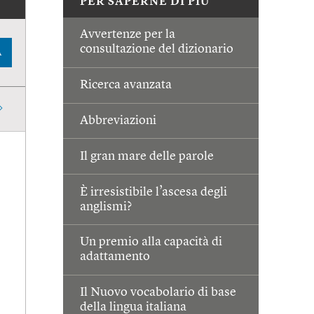
PER SAPERNE DI PIÙ
Avvertenze per la
consultazione del dizionario
A
Ricerca avanzata
Abbreviazioni
Il gran mare delle parole
È irresistibile l’ascesa degli
anglismi?
Un premio alla capacità di
adattamento
Il Nuovo vocabolario di base
della lingua italiana