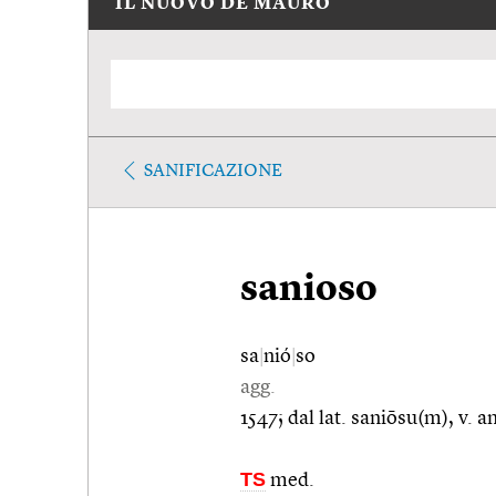
IL NUOVO DE MAURO
SANIFICAZIONE
sanioso
sa
|
nió
|
so
agg.
1547; dal lat. saniōsu(m), v. a
TS
med.