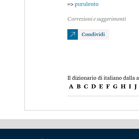
=>
purulento
Correzioni e suggerimenti
Condividi
Il dizionario di italiano dalla a
A
B
C
D
E
F
G
H
I
J