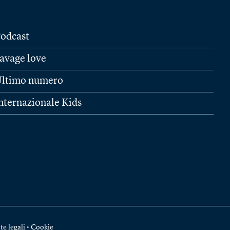
odcast
avage love
ltimo numero
nternazionale Kids
te legali
•
Cookie