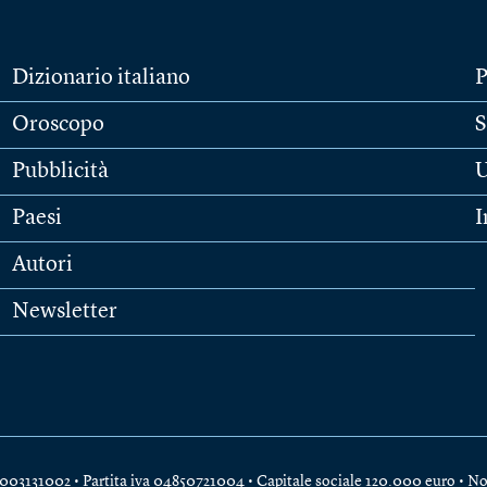
Dizionario italiano
P
Oroscopo
S
Pubblicità
U
Paesi
I
Autori
Newsletter
e 04003131002 • Partita iva 04850721004 • Capitale sociale 120.000 euro •
No