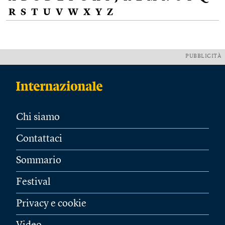
R
S
T
U
V
W
X
Y
Z
PUBBLICITÀ
Chi siamo
Contattaci
Sommario
Festival
Privacy e cookie