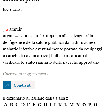
loc.s.f.inv.
TS
ammin.
organizzazione statale preposta alla salvaguardia
dell’igiene e della salute pubblica dalla diffusione di
malattie infettive eventualmente portate da equipaggi
o carichi di navi in arrivo
|
l’ufficio incaricato di
verificare lo stato sanitario delle navi che approdano
Correzioni e suggerimenti
Condividi
Il dizionario di italiano dalla a alla z
A
B
C
D
E
F
G
H
I
J
K
L
M
N
O
P
Q