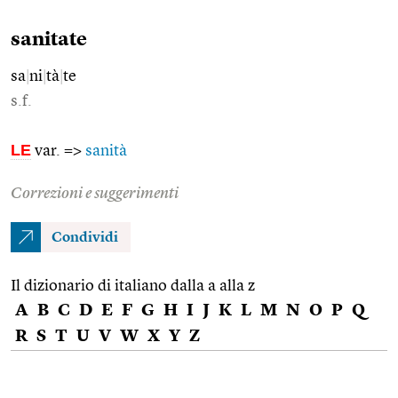
sanitate
sa
|
ni
|
tà
|
te
s.f.
LE
var. =>
sanità
Correzioni e suggerimenti
Condividi
Il dizionario di italiano dalla a alla z
A
B
C
D
E
F
G
H
I
J
K
L
M
N
O
P
Q
R
S
T
U
V
W
X
Y
Z