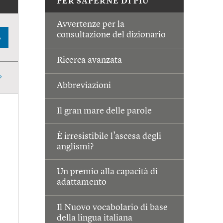
PER SAPERNE DI PIÙ
Avvertenze per la
consultazione del dizionario
A
Ricerca avanzata
Abbreviazioni
Il gran mare delle parole
È irresistibile l’ascesa degli
anglismi?
Un premio alla capacità di
adattamento
Il Nuovo vocabolario di base
della lingua italiana