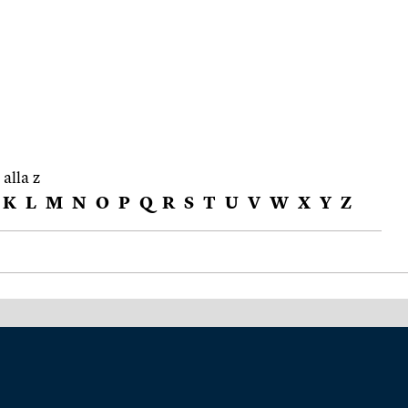
 alla z
K
L
M
N
O
P
Q
R
S
T
U
V
W
X
Y
Z