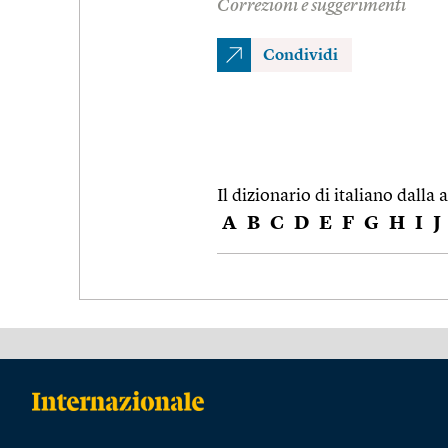
Correzioni e suggerimenti
Condividi
Il dizionario di italiano dalla a
A
B
C
D
E
F
G
H
I
J