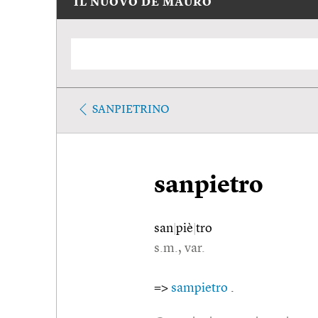
IL NUOVO DE MAURO
SANPIETRINO
sanpietro
san
|
piè
|
tro
s.m., var.
=>
sampietro
.