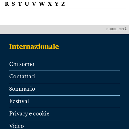
R
S
T
U
V
W
X
Y
Z
PUBBLICITÀ
Chi siamo
Contattaci
Sommario
Festival
Privacy e cookie
Video