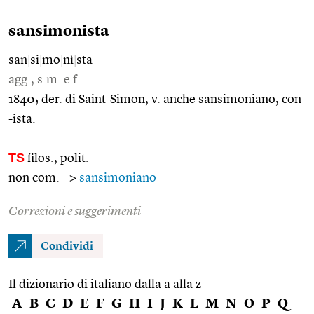
sansimonista
san
|
si
|
mo
|
nì
|
sta
agg., s.m. e f.
1840; der. di Saint-Simon, v. anche sansimoniano, con
-ista.
TS
filos., polit.
non com. =>
sansimoniano
Correzioni e suggerimenti
Condividi
Il dizionario di italiano dalla a alla z
A
B
C
D
E
F
G
H
I
J
K
L
M
N
O
P
Q