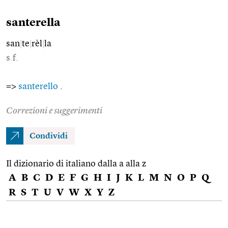
santerella
san
|
te
|
rèl
|
la
s.f.
=>
santerello
.
Correzioni e suggerimenti
Condividi
Il dizionario di italiano dalla a alla z
A
B
C
D
E
F
G
H
I
J
K
L
M
N
O
P
Q
R
S
T
U
V
W
X
Y
Z