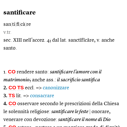
santificare
san
|
ti
|
fi
|
cà
|
re
v.tr.
sec. XIII nell'accez. 4; dal lat. sanctĭfĭcāre, v. anche
santo.
CO
1.
rendere santo:
santificare l’amore con il
matrimonio
; anche ass.:
il sacrificio santifica
2.
CO
TS
eccl. =>
canonizzare
3.
TS
lit. =>
consacrare
4.
CO
osservare secondo le prescrizioni della Chiesa
le solennità religiose:
santificare le feste
|
onorare,
venerare con devozione:
santificare il nome di Dio