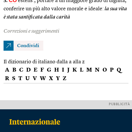
5.
CO
estens., portare a un maggiore grado di dignità,
conferire un più alto valore morale e ideale:
la sua vita
è stata santificata dalla carità
Correzioni e suggerimenti
Condividi
Il dizionario di italiano dalla a alla z
A
B
C
D
E
F
G
H
I
J
K
L
M
N
O
P
Q
R
S
T
U
V
W
X
Y
Z
PUBBLICITÀ