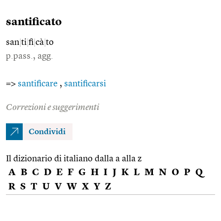
santificato
san
|
ti
|
fi
|
cà
|
to
p.pass., agg.
=>
santificare
,
santificarsi
Correzioni e suggerimenti
Condividi
Il dizionario di italiano dalla a alla z
A
B
C
D
E
F
G
H
I
J
K
L
M
N
O
P
Q
R
S
T
U
V
W
X
Y
Z