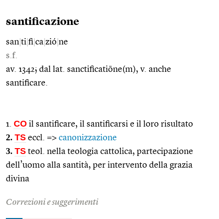
santificazione
san
|
ti
|
fi
|
ca
|
zió
|
ne
s.f.
av. 1342; dal lat. sanctificatiōne(m), v. anche
santificare.
CO
1.
il santificare, il santificarsi e il loro risultato
2.
TS
eccl. =>
canonizzazione
3.
TS
teol. nella teologia cattolica, partecipazione
dell’uomo alla santità, per intervento della grazia
divina
Correzioni e suggerimenti