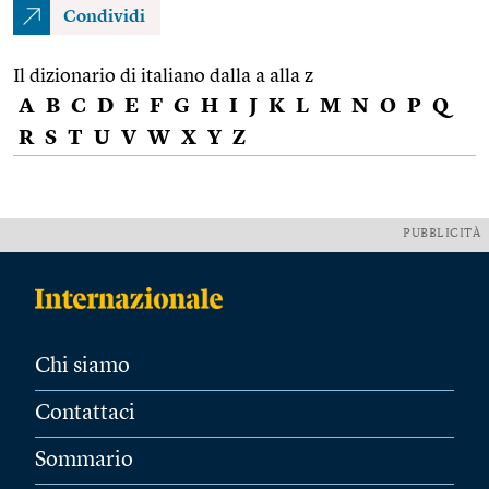
Condividi
Il dizionario di italiano dalla a alla z
A
B
C
D
E
F
G
H
I
J
K
L
M
N
O
P
Q
R
S
T
U
V
W
X
Y
Z
PUBBLICITÀ
Chi siamo
Contattaci
Sommario