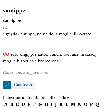
santippe
san
|
tìp
|
pe
s.f.
1871; da Santippe, nome della moglie di Socrate.
CO
solo sing., per anton., anche con iniz. maiusc.,
moglie bisbetica e brontolona
Correzioni e suggerimenti
Condividi
Il dizionario di italiano dalla a alla z
A
B
C
D
E
F
G
H
I
J
K
L
M
N
O
P
Q