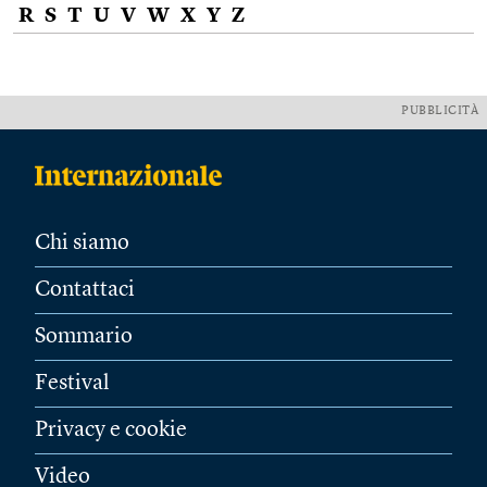
R
S
T
U
V
W
X
Y
Z
PUBBLICITÀ
Chi siamo
Contattaci
Sommario
Festival
Privacy e cookie
Video