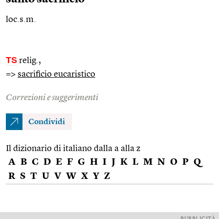
loc.s.m.
TS
relig.
,
=>
sacrificio eucaristico
Correzioni e suggerimenti
Condividi
Il dizionario di italiano dalla a alla z
A
B
C
D
E
F
G
H
I
J
K
L
M
N
O
P
Q
R
S
T
U
V
W
X
Y
Z