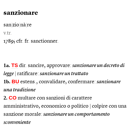
sanzionare
san
|
zio
|
nà
|
re
v.tr.
1789; cfr. fr. sanctionner.
1a.
TS
dir. sancire, approvare:
sanzionare un decreto di
legge
|
ratificare:
sanzionare un trattato
1b.
BU
estens., convalidare, confermare:
sanzionare
una tradizione
2.
CO
multare con sanzioni di carattere
amministrativo, economico o politico
|
colpire con una
sanzione morale:
sanzionare un comportamento
sconveniente