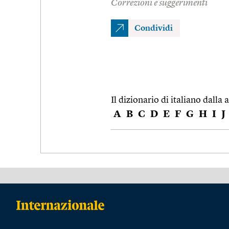
Correzioni e suggerimenti
Condividi
Il dizionario di italiano dalla a
A
B
C
D
E
F
G
H
I
J