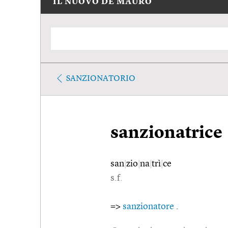
IL NUOVO DE MAURO
SANZIONATORIO
sanzionatrice
san
|
zio
|
na
|
trì
|
ce
s.f.
=>
sanzionatore
.