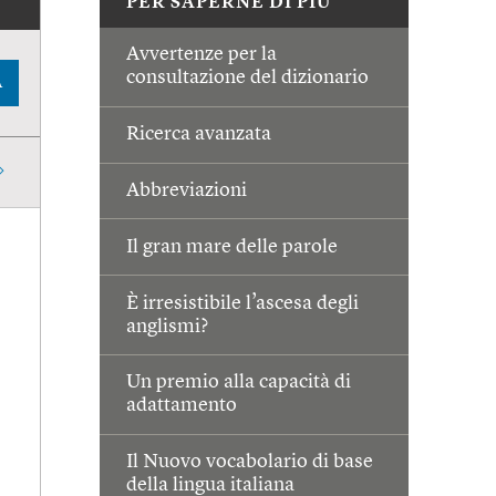
PER SAPERNE DI PIÙ
Avvertenze per la
consultazione del dizionario
A
Ricerca avanzata
Abbreviazioni
Il gran mare delle parole
È irresistibile l’ascesa degli
anglismi?
Un premio alla capacità di
adattamento
Il Nuovo vocabolario di base
della lingua italiana