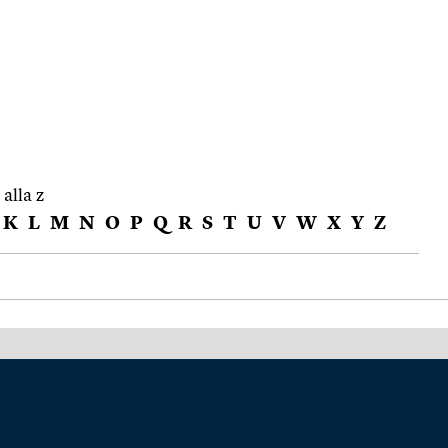
 alla z
K
L
M
N
O
P
Q
R
S
T
U
V
W
X
Y
Z