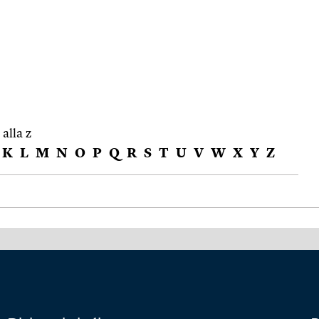
 alla z
K
L
M
N
O
P
Q
R
S
T
U
V
W
X
Y
Z