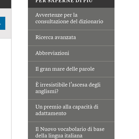
PER SAPERNE DI PIÙ
Avvertenze per la
consultazione del dizionario
A
Ricerca avanzata
Abbreviazioni
Il gran mare delle parole
È irresistibile l’ascesa degli
anglismi?
Un premio alla capacità di
adattamento
Il Nuovo vocabolario di base
della lingua italiana