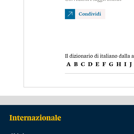
Condividi
Il dizionario di italiano dalla a
A
B
C
D
E
F
G
H
I
J