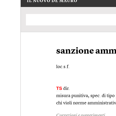
IL NUOVO DE MAURO
sanzione ammi
loc.s.f.
TS
dir.
misura punitiva,
spec.
di tipo
chi violi norme amministrativ
Correzioni e suggerimenti