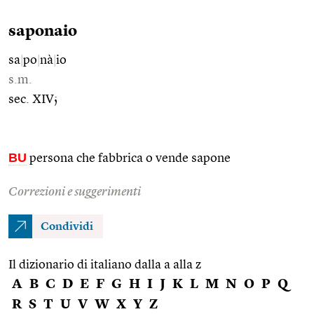
saponaio
sa
|
po
|
nà
|
io
s.m.
sec. XIV;
BU
persona che fabbrica o vende sapone
Correzioni e suggerimenti
Condividi
Il dizionario di italiano dalla a alla z
A
B
C
D
E
F
G
H
I
J
K
L
M
N
O
P
Q
R
S
T
U
V
W
X
Y
Z