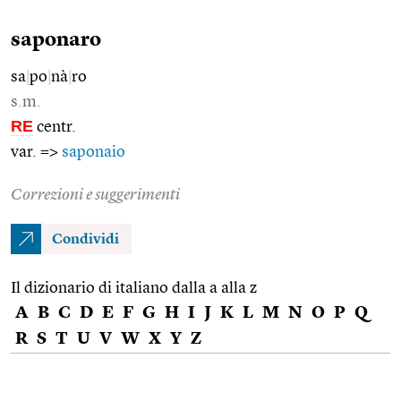
saponaro
sa
|
po
|
nà
|
ro
s.m.
RE
centr.
var. =>
saponaio
Correzioni e suggerimenti
Condividi
Il dizionario di italiano dalla a alla z
A
B
C
D
E
F
G
H
I
J
K
L
M
N
O
P
Q
R
S
T
U
V
W
X
Y
Z