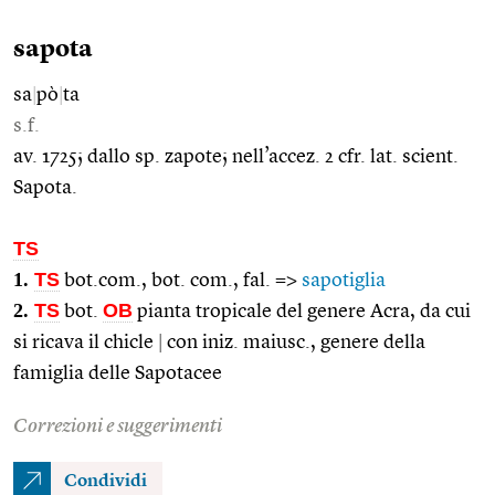
sapota
sa
|
pò
|
ta
s.f.
av. 1725; dallo sp. zapote; nell’accez. 2 cfr. lat. scient.
Sapota.
TS
1.
TS
bot.com., bot. com., fal. =>
sapotiglia
2.
TS
OB
bot.
pianta tropicale del genere Acra, da cui
si ricava il chicle
|
con iniz. maiusc., genere della
famiglia delle Sapotacee
Correzioni e suggerimenti
Condividi