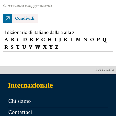
Correzioni e suggerimenti
Condividi
Il dizionario di italiano dalla a alla z
A
B
C
D
E
F
G
H
I
J
K
L
M
N
O
P
Q
R
S
T
U
V
W
X
Y
Z
PUBBLICITÀ
Chi siamo
Contattaci