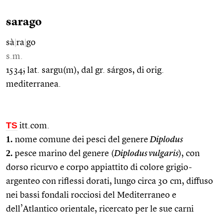
sarago
sà
|
ra
|
go
s.m.
1534; lat. sargu(m), dal gr. sárgos, di orig.
mediterranea.
TS
itt.com.
1.
nome comune dei pesci del genere
Diplodus
2.
pesce marino del genere (
Diplodus vulgaris
), con
dorso ricurvo e corpo appiattito di colore grigio-
argenteo con riflessi dorati, lungo circa 30 cm, diffuso
nei bassi fondali rocciosi del Mediterraneo e
dell’Atlantico orientale, ricercato per le sue carni