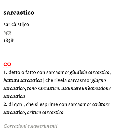
sarcastico
sar
|
cà
|
sti
|
co
agg.
1858;
CO
1.
detto o fatto con sarcasmo:
giudizio sarcastico
,
battuta sarcastica
|
che rivela sarcasmo:
ghigno
sarcastico
,
tono sarcastico
,
assumere un’espressione
sarcastica
2.
di qcn., che si esprime con sarcasmo:
scrittore
sarcastico
,
critico sarcastico
Correzioni e suggerimenti