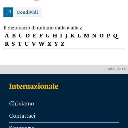
Condividi
Il dizionario di italiano dalla a alla z
A
B
C
D
E
F
G
H
I
J
K
L
M
N
O
P
Q
R
S
T
U
V
W
X
Y
Z
PUBBLICITÀ
Chi siamo
Contattaci