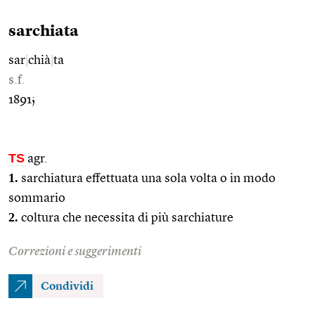
sarchiata
sar
|
chià
|
ta
s.f.
1891;
TS
agr.
1.
sarchiatura effettuata una sola volta o in modo
sommario
2.
coltura che necessita di più sarchiature
Correzioni e suggerimenti
Condividi