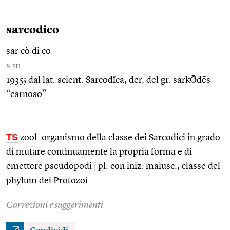
sarcodico
sar
|
cò
|
di
|
co
s.m.
1935; dal lat. scient. Sarcodĭca, der. del gr. sarkṒdēs
“carnoso”.
TS
zool. organismo della classe dei Sarcodici in grado
di mutare continuamente la propria forma e di
emettere pseudopodi
|
pl. con iniz. maiusc., classe del
phylum dei Protozoi
Correzioni e suggerimenti