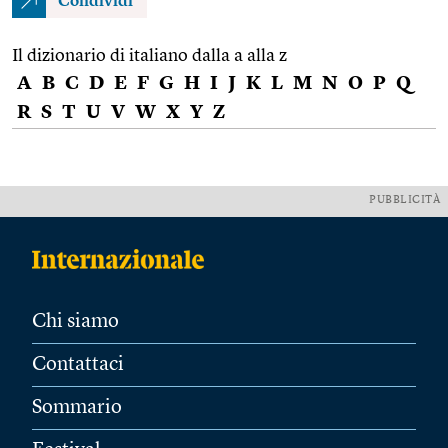
Condividi
Il dizionario di italiano dalla a alla z
A
B
C
D
E
F
G
H
I
J
K
L
M
N
O
P
Q
R
S
T
U
V
W
X
Y
Z
PUBBLICITÀ
Chi siamo
Contattaci
Sommario