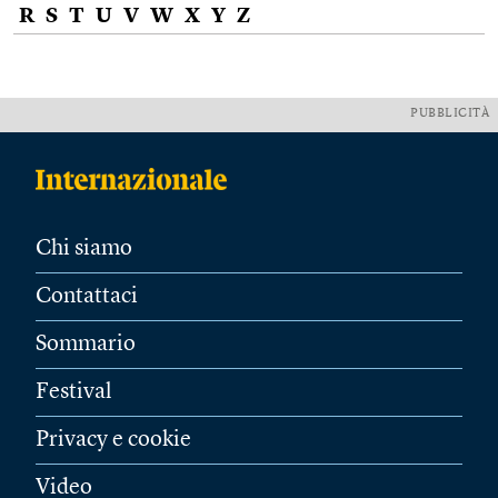
R
S
T
U
V
W
X
Y
Z
PUBBLICITÀ
Chi siamo
Contattaci
Sommario
Festival
Privacy e cookie
Video