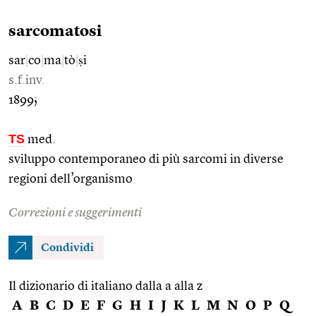
sarcomatosi
sar
|
co
|
ma
|
tò
|
ṣi
s.f.inv.
1899;
TS
med.
sviluppo contemporaneo di più sarcomi in diverse
regioni dell’organismo
Correzioni e suggerimenti
Condividi
Il dizionario di italiano dalla a alla z
A
B
C
D
E
F
G
H
I
J
K
L
M
N
O
P
Q