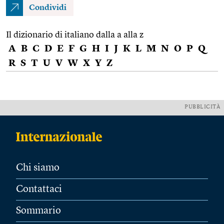
Condividi
Il dizionario di italiano dalla a alla z
A
B
C
D
E
F
G
H
I
J
K
L
M
N
O
P
Q
R
S
T
U
V
W
X
Y
Z
PUBBLICITÀ
Chi siamo
Contattaci
Sommario