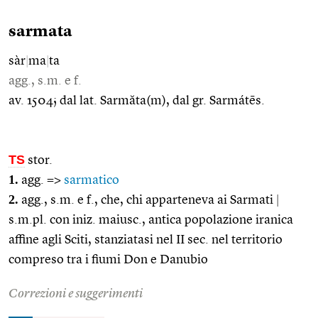
sarmata
sàr
|
ma
|
ta
agg., s.m. e f.
av. 1504; dal lat. Sarmăta(m), dal gr. Sarmátēs.
TS
stor.
1.
agg. =>
sarmatico
2.
agg., s.m. e f., che, chi apparteneva ai Sarmati
|
s.m.pl. con iniz. maiusc., antica popolazione iranica
affine agli Sciti, stanziatasi nel II sec. nel territorio
compreso tra i fiumi Don e Danubio
Correzioni e suggerimenti