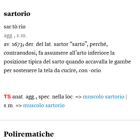
sartorio
sar
|
tò
|
rio
agg., s.m.
av. 1673; der. del lat. sartor “sarto”, perché,
contraendosi, fa assumere all’arto inferiore la
posizione tipica del sarto quando accavalla le gambe
per sostenere la tela da cucire, con -orio.
TS
anat. agg., spec. nella loc. =>
muscolo sartorio
|
s.m. =>
muscolo sartorio
Polirematiche