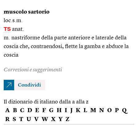
muscolo sartorio
loc.s.m.
TS
anat.
m. nastriforme della parte anteriore e laterale della
coscia che, contraendosi, flette la gamba e abduce la
coscia
Correzioni e suggerimenti
Condividi
Il dizionario di italiano dalla a alla z
A
B
C
D
E
F
G
H
I
J
K
L
M
N
O
P
Q
R
S
T
U
V
W
X
Y
Z