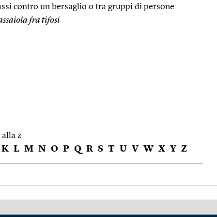
sassi contro un bersaglio o tra gruppi di persone:
assaiola fra tifosi
 alla z
K
L
M
N
O
P
Q
R
S
T
U
V
W
X
Y
Z