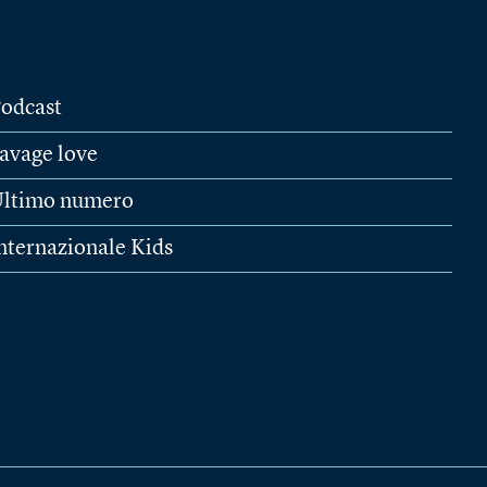
odcast
avage love
ltimo numero
nternazionale Kids