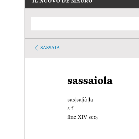
IL NUOVO DE MAURO
SASSAIA
sassaiola
sas
|
sa
|
iò
|
la
s.f.
fine XIV sec;