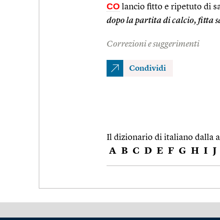
CO
lancio fitto e ripetuto di 
dopo la partita di calcio, fitta s
Correzioni e suggerimenti
Condividi
Il dizionario di italiano dalla a
A
B
C
D
E
F
G
H
I
J