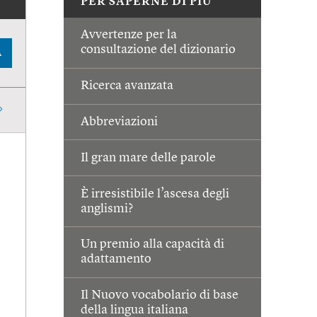
PER SAPERNE DI PIÙ
Avvertenze per la
consultazione del dizionario
A
Ricerca avanzata
Abbreviazioni
Il gran mare delle parole
È irresistibile l’ascesa degli
anglismi?
Un premio alla capacità di
adattamento
Il Nuovo vocabolario di base
della lingua italiana