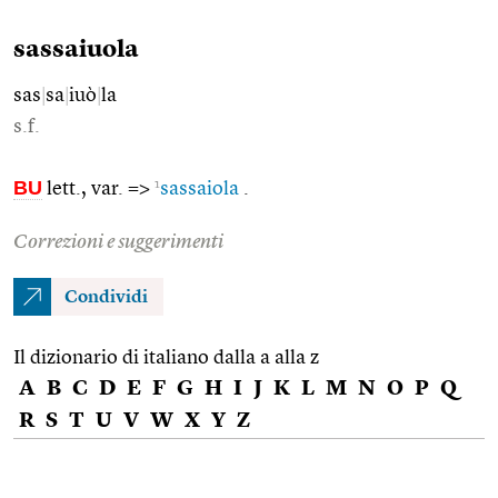
sassaiuola
sas
|
sa
|
iuò
|
la
s.f.
BU
1
lett., var. =>
sassaiola
.
Correzioni e suggerimenti
Condividi
Il dizionario di italiano dalla a alla z
A
B
C
D
E
F
G
H
I
J
K
L
M
N
O
P
Q
R
S
T
U
V
W
X
Y
Z