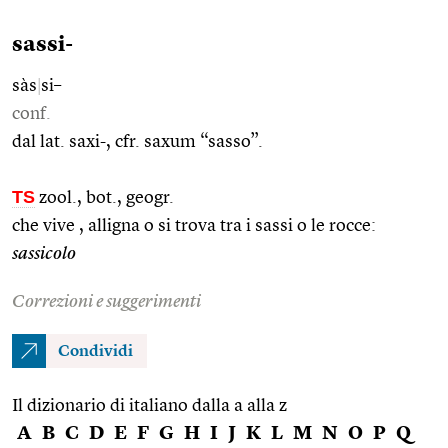
sassi-
sàs
|
si–
conf.
dal lat. saxi-, cfr. saxum “sasso”.
TS
zool., bot., geogr.
che vive , alligna o si trova tra i sassi o le rocce:
sassicolo
Correzioni e suggerimenti
Condividi
Il dizionario di italiano dalla a alla z
A
B
C
D
E
F
G
H
I
J
K
L
M
N
O
P
Q