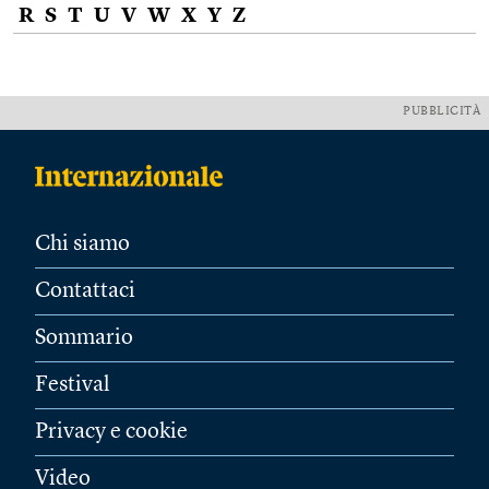
R
S
T
U
V
W
X
Y
Z
PUBBLICITÀ
Chi siamo
Contattaci
Sommario
Festival
Privacy e cookie
Video