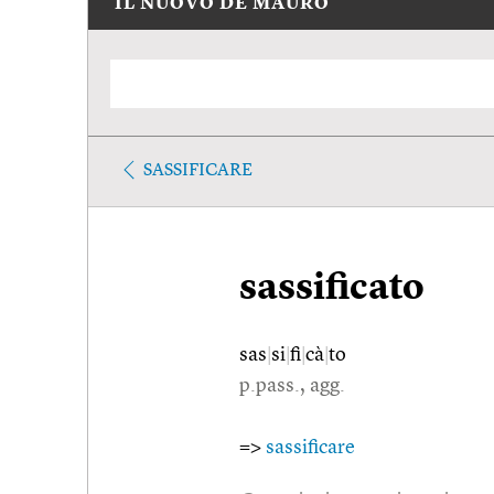
IL NUOVO DE MAURO
SASSIFICARE
sassificato
sas
|
si
|
fi
|
cà
|
to
p.pass., agg.
=>
sassificare