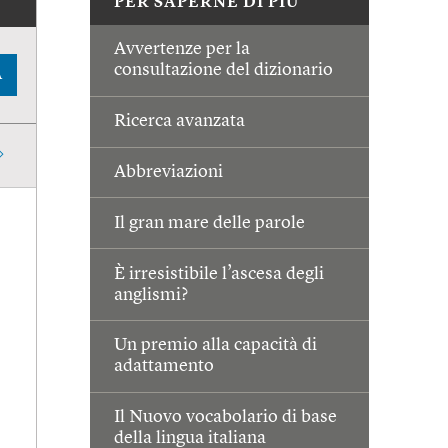
PER SAPERNE DI PIÙ
Avvertenze per la
consultazione del dizionario
A
Ricerca avanzata
Abbreviazioni
Il gran mare delle parole
È irresistibile l’ascesa degli
anglismi?
Un premio alla capacità di
adattamento
Il Nuovo vocabolario di base
della lingua italiana