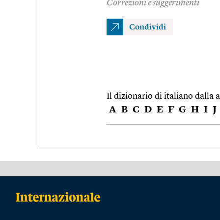
Correzioni e suggerimenti
Condividi
Il dizionario di italiano dalla a
A
B
C
D
E
F
G
H
I
J