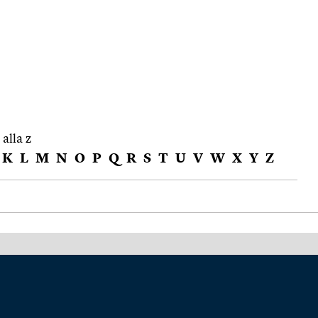
 alla z
K
L
M
N
O
P
Q
R
S
T
U
V
W
X
Y
Z