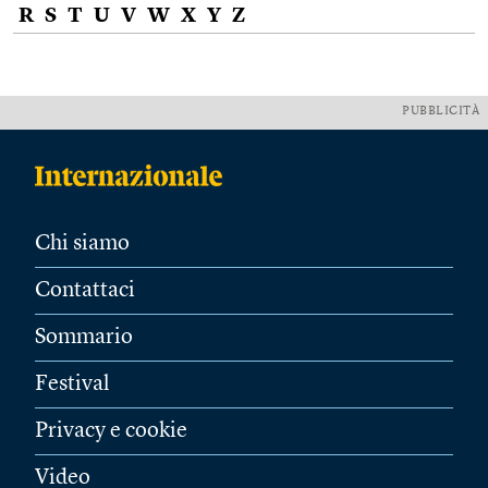
R
S
T
U
V
W
X
Y
Z
PUBBLICITÀ
Chi siamo
Contattaci
Sommario
Festival
Privacy e cookie
Video