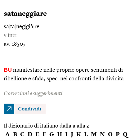
sataneggiare
sa
|
ta
|
neg
|
già
|
re
v.intr.
av. 1850;
BU
manifestare nelle proprie opere sentimenti di
ribellione e sfida, spec. nei confronti della divinità
Correzioni e suggerimenti
Condividi
Il dizionario di italiano dalla a alla z
A
B
C
D
E
F
G
H
I
J
K
L
M
N
O
P
Q