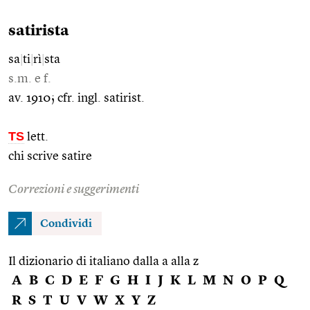
satirista
sa
|
ti
|
rì
|
sta
s.m. e f.
av. 1910; cfr. ingl. satirist.
TS
lett.
chi scrive satire
Correzioni e suggerimenti
Condividi
Il dizionario di italiano dalla a alla z
A
B
C
D
E
F
G
H
I
J
K
L
M
N
O
P
Q
R
S
T
U
V
W
X
Y
Z