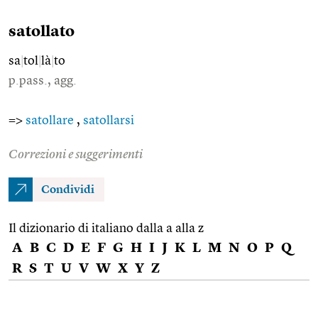
satollato
sa
|
tol
|
là
|
to
p.pass., agg.
=>
satollare
,
satollarsi
Correzioni e suggerimenti
Condividi
Il dizionario di italiano dalla a alla z
A
B
C
D
E
F
G
H
I
J
K
L
M
N
O
P
Q
R
S
T
U
V
W
X
Y
Z