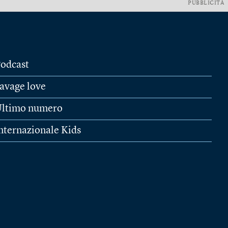
PUBBLICITÀ
odcast
avage love
ltimo numero
nternazionale Kids