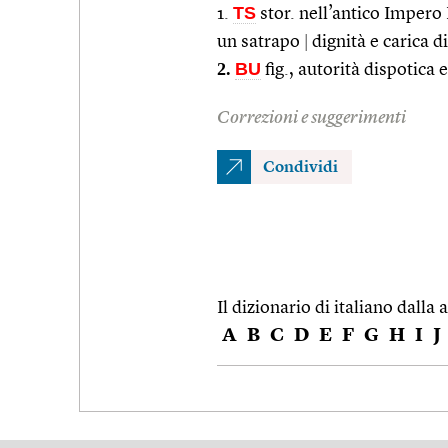
TS
1.
stor. nell’antico Impero
un satrapo
|
dignità e carica di
2.
BU
fig., autorità dispotica 
Correzioni e suggerimenti
Condividi
Il dizionario di italiano dalla a
A
B
C
D
E
F
G
H
I
J