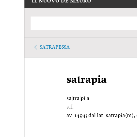
IL NUOVO DE MAURO
SATRAPESSA
satrapia
sa
|
tra
|
pì
|
a
s.f.
av. 1494; dal lat. satrapīa(m),