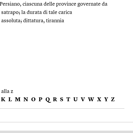
 Persiano, ciascuna delle province governate da
 satrapo; la durata di tale carica
e assoluta; dittatura, tirannia
 alla z
K
L
M
N
O
P
Q
R
S
T
U
V
W
X
Y
Z