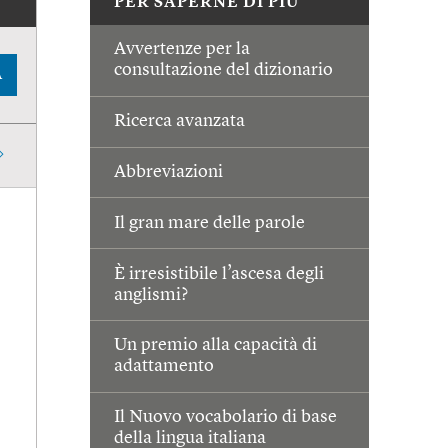
PER SAPERNE DI PIÙ
Avvertenze per la
consultazione del dizionario
A
Ricerca avanzata
Abbreviazioni
Il gran mare delle parole
È irresistibile l’ascesa degli
anglismi?
Un premio alla capacità di
adattamento
Il Nuovo vocabolario di base
della lingua italiana