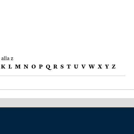
 alla z
K
L
M
N
O
P
Q
R
S
T
U
V
W
X
Y
Z