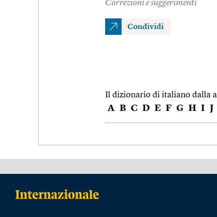
Correzioni e suggerimenti
Condividi
Il dizionario di italiano dalla a
A
B
C
D
E
F
G
H
I
J