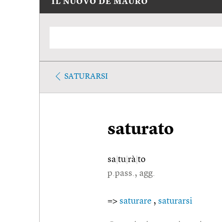
IL NUOVO DE MAURO
SATURARSI
saturato
sa
|
tu
|
rà
|
to
p.pass., agg.
=>
saturare
,
saturarsi