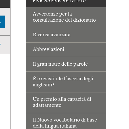
PER SAPERNE DI PIÙ
Avvertenze per la
consultazione del dizionario
A
Ricerca avanzata
Abbreviazioni
Il gran mare delle parole
È irresistibile l’ascesa degli
anglismi?
Un premio alla capacità di
adattamento
Il Nuovo vocabolario di base
della lingua italiana