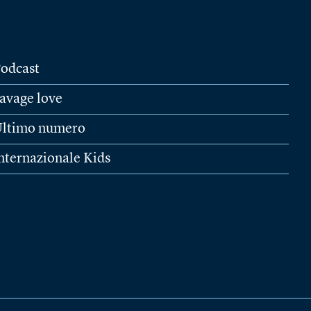
odcast
avage love
ltimo numero
nternazionale Kids