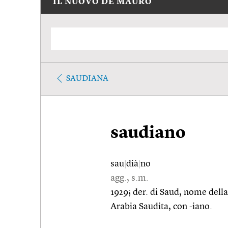
IL NUOVO DE MAURO
SAUDIANA
saudiano
sau
|
dià
|
no
agg., s.m.
1929; der. di Saud, nome della
Arabia Saudita, con -iano.