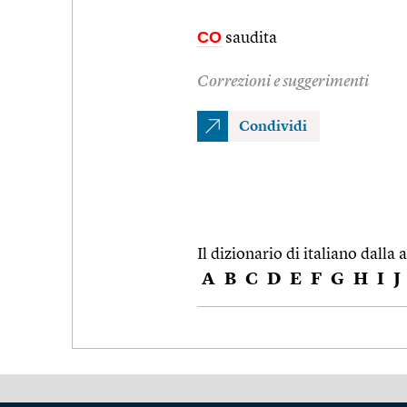
CO
saudita
Correzioni e suggerimenti
Condividi
Il dizionario di italiano dalla a
A
B
C
D
E
F
G
H
I
J