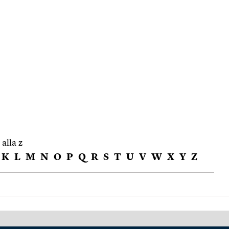
 alla z
K
L
M
N
O
P
Q
R
S
T
U
V
W
X
Y
Z