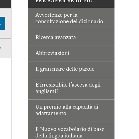
PER SAPERNE DI PIÙ
Avvertenze per la
consultazione del dizionario
A
Ricerca avanzata
Abbreviazioni
Il gran mare delle parole
È irresistibile l’ascesa degli
anglismi?
Un premio alla capacità di
adattamento
Il Nuovo vocabolario di base
della lingua italiana