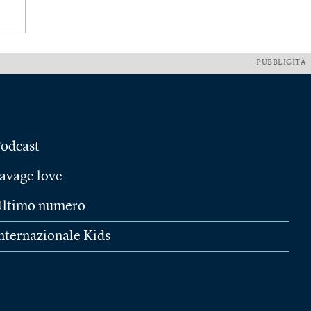
PUBBLICITÀ
odcast
avage love
ltimo numero
nternazionale Kids