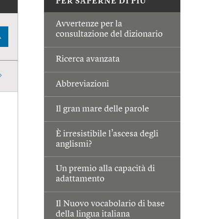
PER SAPERNE DI PIÙ
Avvertenze per la
consultazione del dizionario
A
Ricerca avanzata
Abbreviazioni
Il gran mare delle parole
È irresistibile l’ascesa degli
anglismi?
Un premio alla capacità di
adattamento
Il Nuovo vocabolario di base
della lingua italiana