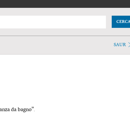
CERC
SAUR
stanza da bagno”.