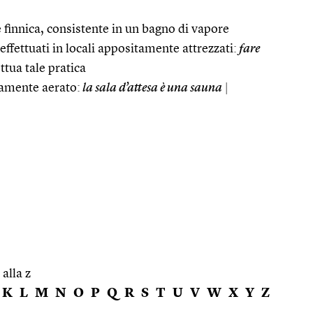
e finnica, consistente in un bagno di vapore
effettuati in locali appositamente attrezzati:
fare
ettua tale pratica
samente aerato:
la sala d’attesa è una sauna
|
 alla z
K
L
M
N
O
P
Q
R
S
T
U
V
W
X
Y
Z