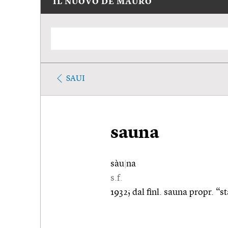
IL NUOVO DE MAURO
SAUI
sauna
sàu
|
na
s.f.
1932; dal finl. sauna propr. “